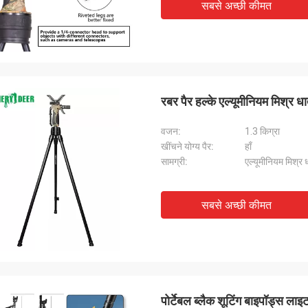
सबसे अच्छी कीमत
रबर पैर हल्के एल्यूमीनियम मिश्र
वजन:
1.3 किग्रा
खींचने योग्य पैर:
हाँ
सामग्री:
एल्यूमीनियम मिश्र ध
सबसे अच्छी कीमत
पोर्टेबल ब्लैक शूटिंग बाइपॉड्स लाइ