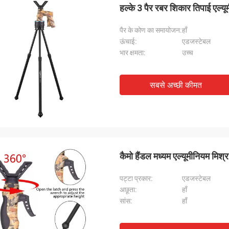
हल्के 3 पैर रबर शिकार तिपाई एल्यू
पैर के कोण का समायोजन:
हाँ
ऊंचाई:
एडजस्टेबल
भार क्षमता:
उच्च
सबसे अच्छी कीमत
कैमो हैंडल मध्यम एल्यूमीनियम म
पट्टा प्रकार:
एडजस्टेबल
अछूता:
हाँ
सांस:
हाँ