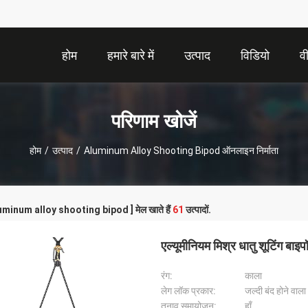
होम
हमारे बारे में
उत्पाद
विडियो
व
परिणाम खोजें
होम
/
उत्पाद
/
Aluminum Alloy Shooting Bipod ऑनलाइन निर्माता
aluminum alloy shooting bipod ] मेल खाते हैं
61
उत्पादों.
एल्यूमीनियम मिश्र धातु शूटिंग बा
रंग:
काला
लेग लॉक प्रकार:
जल्दी बंद होने वाला
तनाव समायोजन:
हाँ