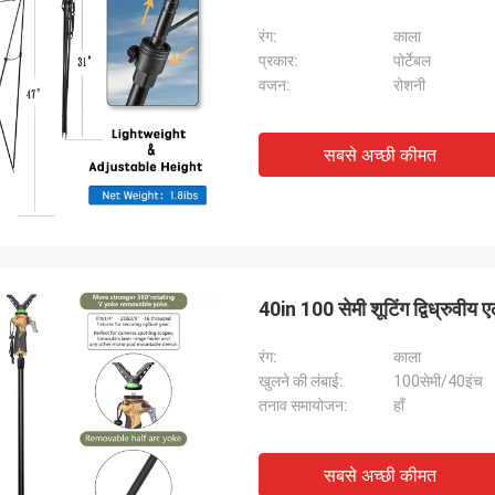
रंग:
काला
प्रकार:
पोर्टेबल
वजन:
रोशनी
सबसे अच्छी कीमत
40in 100 सेमी शूटिंग द्विध्रुवीय ए
रंग:
काला
खुलने की लंबाई:
100सेमी/40इंच
तनाव समायोजन:
हाँ
सबसे अच्छी कीमत