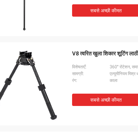
सबसे अच्छी कीमत
V8 त्वरित खुला शिकार शूटिंग लाठी 
विशेषताएँ:
360° रोटेशन, समा
सामग्री:
एल्यूमीनियम मिश्र ध
रंग:
काला
सबसे अच्छी कीमत