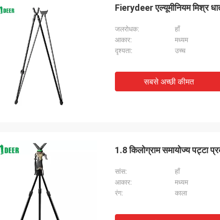
Fierydeer एल्यूमीनियम मिश्र ध
जलरोधक:
हाँ
आकार:
मध्यम
दृश्यता:
उच्च
सबसे अच्छी कीमत
1.8 किलोग्राम समायोज्य पट्टा 
सांस:
हाँ
आकार:
मध्यम
रंग:
काला