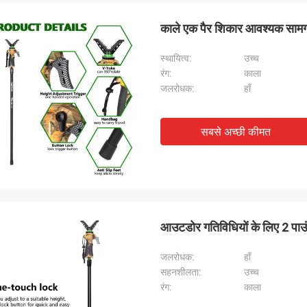
काले एक पैर शिकार आवश्यक सामग्
स्थायित्व:
उच्च
रंग:
काला
जलरोधक:
हाँ
सबसे अच्छी कीमत
आउटडोर गतिविधियों के लिए 2 प
जलरोधक:
हाँ
सहनशीलता:
उच्च
रंग:
काला