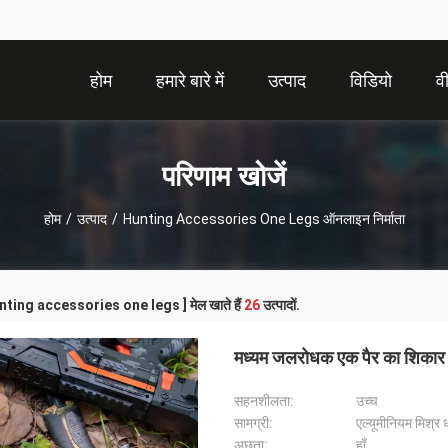
होम
हमारे बारे में
उत्पाद
विडियो
व
परिणाम खोजें
होम
/
उत्पाद
/
Hunting Accessories One Legs ऑनलाइन निर्माता
hunting accessories one legs ] मेल खाते हैं
26
उत्पादों.
मध्यम जलरोधक एक पैर का शिकार
सहनशीलता:
उच्च
सामग्री:
एल्यूमीनियम मिश्र ध
अछूता:
हाँ