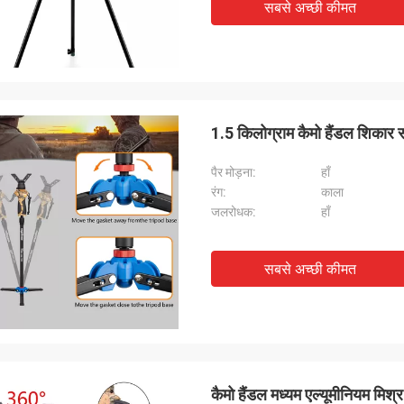
सबसे अच्छी कीमत
1.5 किलोग्राम कैमो हैंडल शिकार
पैर मोड़ना:
हाँ
रंग:
काला
जलरोधक:
हाँ
सबसे अच्छी कीमत
कैमो हैंडल मध्यम एल्यूमीनियम म