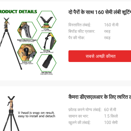
दो पैरों के साथ 160 सेमी लंबी शूटि
विस्तारित लंबाई:
160 सें.मी
बिपॉड फीट प्रकार:
रबड़
पैर की नोक:
रबड़
सबसे अच्छी कीमत
कैमरा डीएसएलआर के लिए त्वरित लॉ
फ़ोल्ड करने योग्य लंबाई:
60 सें.मी
सामान का भार:
1.5 किलो
खुलने की लंबाई:
100 सेमी