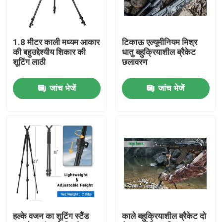
वीआर दिखाएँ
1.8 मीटर काली मध्यम आकार
टिकाऊ एल्यूमीनियम मिश्र
की बहुउद्देश्यीय शिकार की
धातु बहुक्रियाशील ब्रैकेट
हमारे बारे में
शूटिंग लाठी
छलावरण
जांच भेजें
जांच भेजें
फैक्टरी यात्रा
गुणवत्ता नियंत्रण
हमसे संपर्क करें
एक बोली का अनुरोध
हल्के वजन का शूटिंग स्टैंड
काले बहुक्रियाशील ब्रैकेट दो
शिकार के लिए ब्रैकेट