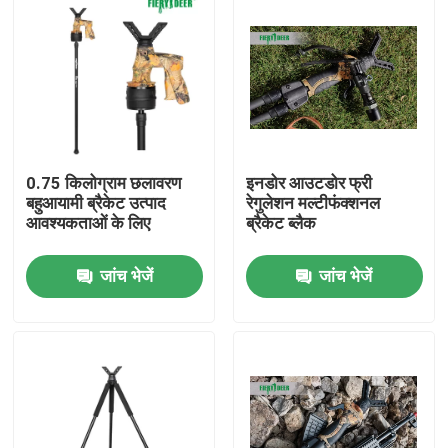
0.75 किलोग्राम छलावरण
इनडोर आउटडोर फ्री
बहुआयामी ब्रैकेट उत्पाद
रेगुलेशन मल्टीफंक्शनल
आवश्यकताओं के लिए
ब्रैकेट ब्लैक
जांच भेजें
जांच भेजें
होम
उत्पाद
वीडियो