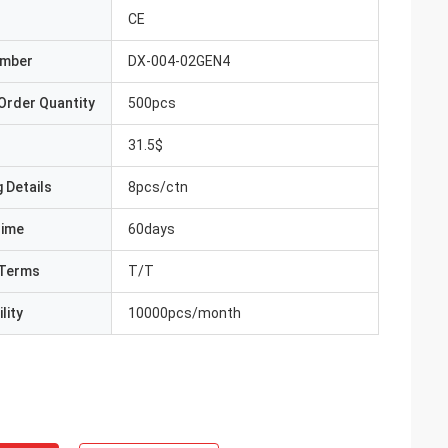
CE
umber
DX-004-02GEN4
Order Quantity
500pcs
31.5$
 Details
8pcs/ctn
Time
60days
Terms
T/T
lity
10000pcs/month