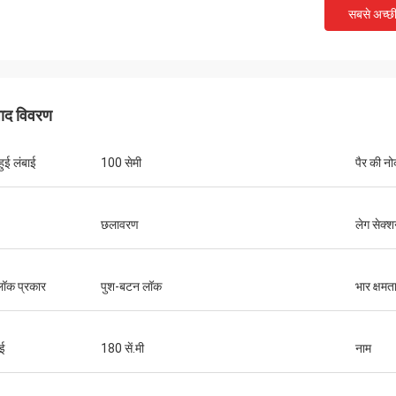
सबसे अच्छ
पाद विवरण
 हुई लंबाई
100 सेमी
पैर की न
छलावरण
लेग सेक्
लॉक प्रकार
पुश-बटन लॉक
भार क्षमत
ई
180 सें.मी
नाम