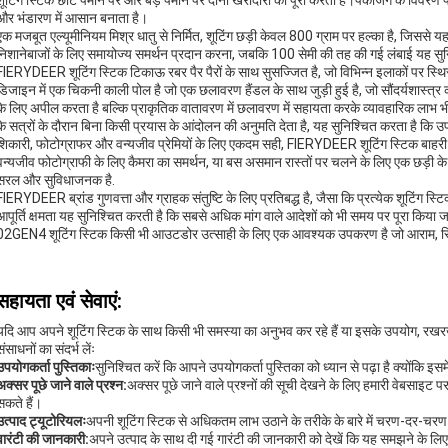
शूटिंग स्टिक छोटे पैमाने पर और बड़े पैमाने पर दोनों खरीदारों को पूरा करता है।पैकेजिंग के विवरण
और भंडारण में आसान बनाता है।
एक मजबूत एल्यूमीनियम मिश्र धातु से निर्मित, शूटिंग छड़ी केवल 800 ग्राम पर हल्का है, जिससे य
निशानेबाजों के लिए समायोज्य समर्थन प्रदान करना, जबकि 100 सेमी की तह की गई लंबाई यह सुनिश्
FIERYDEER शूटिंग स्टिक टिकाऊ रबर पैर पैरों के साथ सुसज्जित है, जो विभिन्न इलाकों पर स्थि
डिजाइन में एक चिकनी काली पोल है जो एक छलावरण हैंडल के साथ जुड़ी हुई है, जो सौंदर्यशास्त्
के लिए अपील करता है बल्कि प्राकृतिक वातावरण में छलावरण में सहायता करके व्यावहारिक लाभ भी
के सत्रों के दौरान बिना किसी प्रयास के आंदोलन की अनुमति देता है, यह सुनिश्चित करता है कि
शिकारी, फोटोग्राफर और वन्यजीव प्रेमियों के लिए एकदम सही, FIERYDEER शूटिंग स्टिक बाहरी 
वन्यजीव फोटोग्राफी के लिए कैमरा का समर्थन, या बस असमान रास्तों पर चलने के लिए एक छड़ी के
सरल और सुविधाजनक है.
FIERYDEER ब्रांड गुणवत्ता और ग्राहक संतुष्टि के लिए प्रतिबद्ध है, जैसा कि प्रत्येक शूटिंग 
आपूर्ति क्षमता यह सुनिश्चित करती है कि सबसे अधिक मांग वाले आदेशों को भी समय पर पूरा कि
02GEN4 शूटिंग स्टिक किसी भी आउटडोर उत्साही के लिए एक आवश्यक उपकरण है जो आराम, स्
सहायता एवं सेवाएं:
यदि आप अपने शूटिंग स्टिक के साथ किसी भी समस्या का अनुभव कर रहे हैं या इसके उपयोग, रखरखाव 
संसाधनों का संदर्भ लेंः
उपयोगकर्ता पुस्तिकाः
सुनिश्चित करें कि आपने उपयोगकर्ता पुस्तिका को ध्यान से पढ़ा है क्योंकि इसम
अक्सर पूछे जाने वाले प्रश्न:
अक्सर पूछे जाने वाले प्रश्नों की सूची देखने के लिए हमारी वेबसाइट पर ज
सकते हैं।
उत्पाद ट्यूटोरियलः
अपनी शूटिंग स्टिक से अधिकतम लाभ उठाने के तरीके के बारे में चरण-दर-चरण
वारंटी की जानकारी:
अपने उत्पाद के साथ दी गई गारंटी की जानकारी को देखें कि यह समझने के 