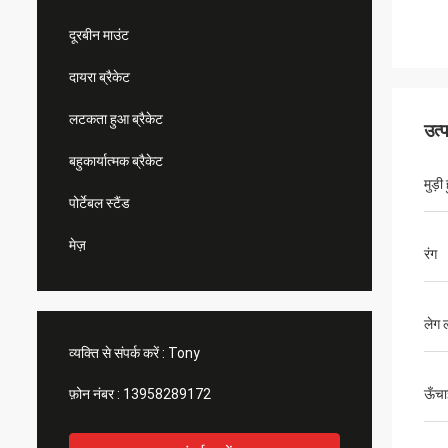
दूरबीन माउंट
दायरा ब्रैकेट
लटकता हुआ ब्रैकेट
उत्
बहुकार्यात्मक ब्रैकेट
मुड़ी
पोर्टेबल स्टैंड
मेज़
रंग
लेग 
व्यक्ति से संपर्क करें :
Tony
फ़ोन नंबर :
13958289172
ऊँचा