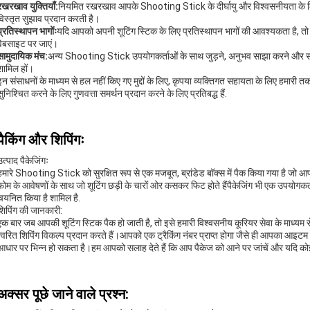
रखरखाव युक्तियाँ:
नियमित रखरखाव आपके Shooting Stick के दीर्घायु और विश्वसनीयता के लिए म
विस्तृत सुझाव प्रदान करती है।
प्रतिस्थापन भागोंः
यदि आपको अपनी शूटिंग स्टिक के लिए प्रतिस्थापन भागों की आवश्यकता है, तो कृप
वेबसाइट पर जाएं।
सामुदायिक मंच:
अन्य Shooting Stick उपयोगकर्ताओं के साथ जुड़ने, अनुभव साझा करने और साथिय
शामिल हों।
इन संसाधनों के माध्यम से हल नहीं किए गए मुद्दों के लिए, कृपया व्यक्तिगत सहायता के लिए हमारी 
सुनिश्चित करने के लिए गुणवत्ता समर्थन प्रदान करने के लिए प्रतिबद्ध हैं.
पैकिंग और शिपिंगः
उत्पाद पैकेजिंगः
हमारे Shooting Stick को सुरक्षित रूप से एक मजबूत, ब्रांडेड बॉक्स में पैक किया गया है जो आ
फोम के आवेषणों के साथ जो शूटिंग छड़ी के चारों ओर कसकर फिट होते हैंपैकेजिंग भी एक उपयोगक
चयनित किया है शामिल है.
शिपिंग की जानकारी:
एक बार जब आपकी शूटिंग स्टिक पैक हो जाती है, तो इसे हमारी विश्वसनीय कूरियर सेवा के माध
त्वरित शिपिंग विकल्प प्रदान करते हैं।आपको एक ट्रैकिंग नंबर प्राप्त होगा जैसे ही आपका आइटम
आधार पर भिन्न हो सकता है।हम आपको सलाह देते हैं कि आप पैकेज को आने पर जांचें और यदि कोई सम
अक्सर पूछे जाने वाले प्रश्न: