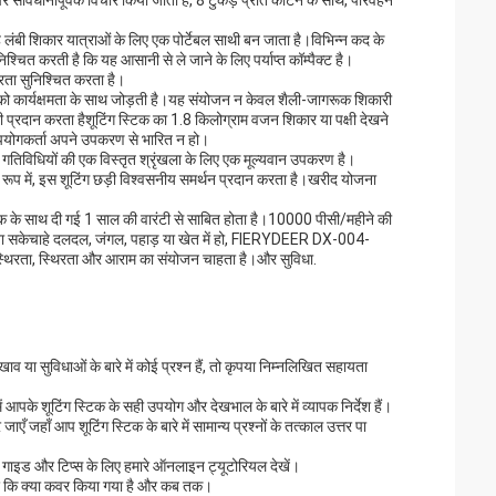
 पर सावधानीपूर्वक विचार किया जाता है, 8 टुकड़े प्रति कार्टन के साथ, परिवहन
ह लंबी शिकार यात्राओं के लिए एक पोर्टेबल साथी बन जाता है।विभिन्न कद के
चित करती है कि यह आसानी से ले जाने के लिए पर्याप्त कॉम्पैक्ट है।
रता सुनिश्चित करता है।
र को कार्यक्षमता के साथ जोड़ती है।यह संयोजन न केवल शैली-जागरूक शिकारी
 प्रदान करता हैशूटिंग स्टिक का 1.8 किलोग्राम वजन शिकार या पक्षी देखने
 उपयोगकर्ता अपने उपकरण से भारित न हो।
गतिविधियों की एक विस्तृत श्रृंखला के लिए एक मूल्यवान उपकरण है।
 रूप में, इस शूटिंग छड़ी विश्वसनीय समर्थन प्रदान करता है।खरीद योजना
स्टिक के साथ दी गई 1 साल की वारंटी से साबित होता है।10000 पीसी/महीने की
या जा सकेचाहे दलदल, जंगल, पहाड़ या खेत में हो, FIERYDEER DX-004-
थिरता, स्थिरता और आराम का संयोजन चाहता है।और सुविधा.
या सुविधाओं के बारे में कोई प्रश्न हैं, तो कृपया निम्नलिखित सहायता
ें आपके शूटिंग स्टिक के सही उपयोग और देखभाल के बारे में व्यापक निर्देश हैं।
ाएँ जहाँ आप शूटिंग स्टिक के बारे में सामान्य प्रश्नों के तत्काल उत्तर पा
 गाइड और टिप्स के लिए हमारे ऑनलाइन ट्यूटोरियल देखें।
लिए कि क्या कवर किया गया है और कब तक।